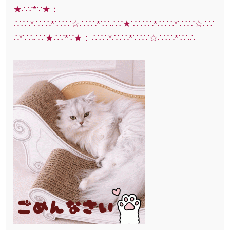
★∴∵*∵★：
∴∵∴*∴∵∴*∵∴∵☆∴∵∴*∵∴∴∵★∵∴∵∴*∴∵∴*∵∴∵☆∴∵
∴*∵∴∴∵★∴∵*∵★：∴∵∴*∴∵∴*∵∴∵☆∴∵∴*∵∴∴