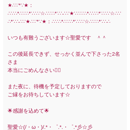
★∴∵*∵★：
∴∵∴*∴∵∴*∵∴∵☆∴∵∴*∵∴∴∵★∵∴∵∴*∴∵∴*∵∴∵☆∴∵
∴*∵∴∴∵★∴∵*∵★：∴∵∴*∴∵∴*∵∴∵☆∴∵∴*∵∴∴
いつも有難うございます☆聖愛です ＾＾
この後延長できず、せっかく並んで下さった2名
さま
本当にごめんなさい🙇‍♀️
また夜に、待機を予定しておりますので
ご縁をお待ちしています☆
🌟感謝を込めて🌟
聖愛☆(/・ω・)/.*・゜.*.・゜.*彡☆彡