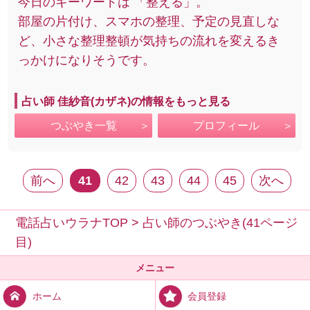
今日のキーワードは 「整える」。
部屋の片付け、スマホの整理、予定の見直しな
ど、小さな整理整頓が気持ちの流れを変えるき
っかけになりそうです。
占い師 佳紗音(カザネ)の情報をもっと見る
つぶやき一覧
プロフィール
前へ
41
42
43
44
45
次へ
電話占いウラナTOP
>
占い師のつぶやき(41ページ
目)
メニュー
会員登録
ホーム