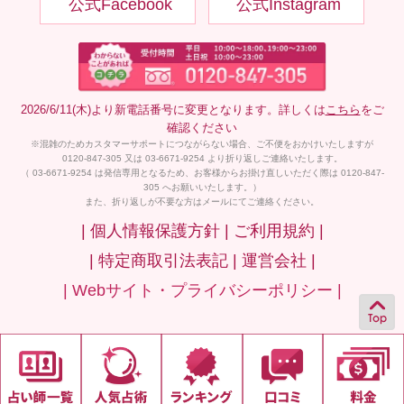
公式Facebook
公式Instagram
2026/6/11(木)より新電話番号に変更となります。詳しくは
こちら
をご
確認ください
※混雑のためカスタマーサポートにつながらない場合、ご不便をおかけいたしますが
0120-847-305 又は 03-6671-9254 より折り返しご連絡いたします。
（ 03-6671-9254 は発信専用となるため、お客様からお掛け直しいただく際は 0120-847-
305 へお願いいたします。）
また、折り返しが不要な方はメールにてご連絡ください。
| 個人情報保護方針 |
ご利用規約 |
| 特定商取引法表記 |
運営会社 |
| Webサイト・プライバシーポリシー |