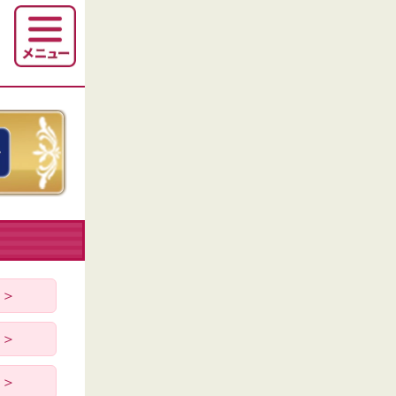
 ＞
 ＞
 ＞