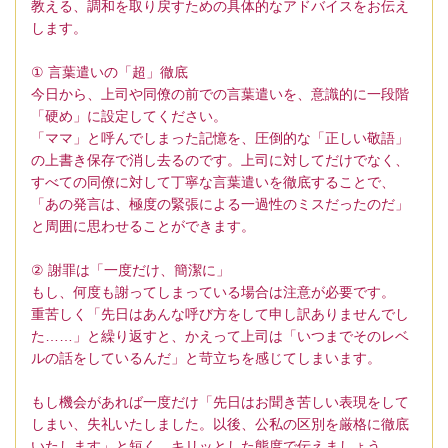
教える、調和を取り戻すための具体的なアドバイスをお伝え
します。
① 言葉遣いの「超」徹底
今日から、上司や同僚の前での言葉遣いを、意識的に一段階
「硬め」に設定してください。
「ママ」と呼んでしまった記憶を、圧倒的な「正しい敬語」
の上書き保存で消し去るのです。上司に対してだけでなく、
すべての同僚に対して丁寧な言葉遣いを徹底することで、
「あの発言は、極度の緊張による一過性のミスだったのだ」
と周囲に思わせることができます。
② 謝罪は「一度だけ、簡潔に」
もし、何度も謝ってしまっている場合は注意が必要です。
重苦しく「先日はあんな呼び方をして申し訳ありませんでし
た……」と繰り返すと、かえって上司は「いつまでそのレベ
ルの話をしているんだ」と苛立ちを感じてしまいます。
もし機会があれば一度だけ「先日はお聞き苦しい表現をして
しまい、失礼いたしました。以後、公私の区別を厳格に徹底
いたします」と短く、キリッとした態度で伝えましょう。