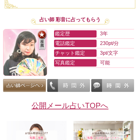
占い師 彩音に占ってもらう
鑑定歴
3年
電話鑑定
230pt/分
チャット鑑定
3pt/文字
写真鑑定
可能
公開メール占いTOPへ