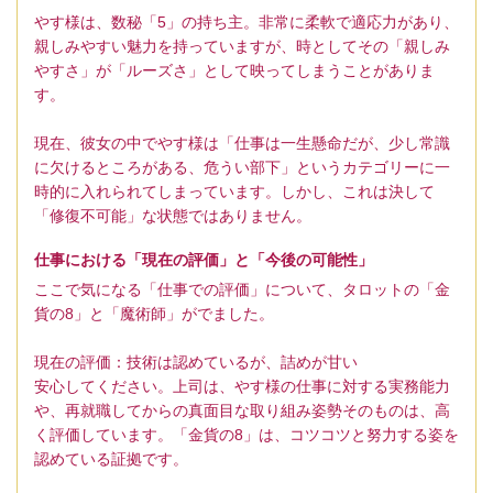
やす様は、数秘「5」の持ち主。非常に柔軟で適応力があり、
親しみやすい魅力を持っていますが、時としてその「親しみ
やすさ」が「ルーズさ」として映ってしまうことがありま
す。
現在、彼女の中でやす様は「仕事は一生懸命だが、少し常識
に欠けるところがある、危うい部下」というカテゴリーに一
時的に入れられてしまっています。しかし、これは決して
「修復不可能」な状態ではありません。
仕事における「現在の評価」と「今後の可能性」
ここで気になる「仕事での評価」について、タロットの「金
貨の8」と「魔術師」がでました。
現在の評価：技術は認めているが、詰めが甘い
安心してください。上司は、やす様の仕事に対する実務能力
や、再就職してからの真面目な取り組み姿勢そのものは、高
く評価しています。「金貨の8」は、コツコツと努力する姿を
認めている証拠です。