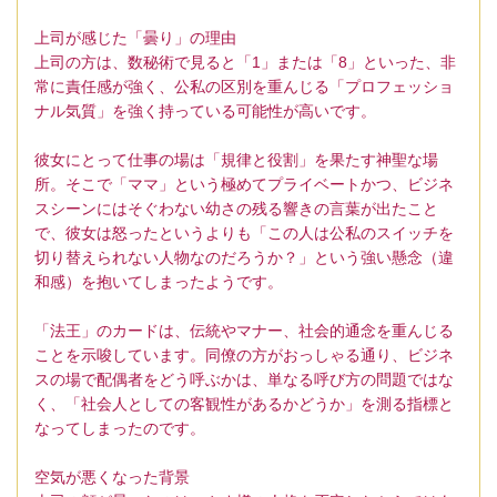
上司が感じた「曇り」の理由
上司の方は、数秘術で見ると「1」または「8」といった、非
常に責任感が強く、公私の区別を重んじる「プロフェッショ
ナル気質」を強く持っている可能性が高いです。
彼女にとって仕事の場は「規律と役割」を果たす神聖な場
所。そこで「ママ」という極めてプライベートかつ、ビジネ
スシーンにはそぐわない幼さの残る響きの言葉が出たこと
で、彼女は怒ったというよりも「この人は公私のスイッチを
切り替えられない人物なのだろうか？」という強い懸念（違
和感）を抱いてしまったようです。
「法王」のカードは、伝統やマナー、社会的通念を重んじる
ことを示唆しています。同僚の方がおっしゃる通り、ビジネ
スの場で配偶者をどう呼ぶかは、単なる呼び方の問題ではな
く、「社会人としての客観性があるかどうか」を測る指標と
なってしまったのです。
空気が悪くなった背景