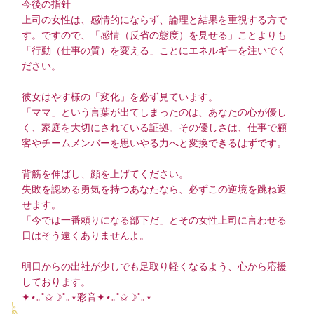
今後の指針
上司の女性は、感情的にならず、論理と結果を重視する方で
す。ですので、「感情（反省の態度）を見せる」ことよりも
「行動（仕事の質）を変える」ことにエネルギーを注いでく
ださい。
彼女はやす様の「変化」を必ず見ています。
「ママ」という言葉が出てしまったのは、あなたの心が優し
く、家庭を大切にされている証拠。その優しさは、仕事で顧
客やチームメンバーを思いやる力へと変換できるはずです。
背筋を伸ばし、顔を上げてください。
失敗を認める勇気を持つあなたなら、必ずこの逆境を跳ね返
せます。
「今では一番頼りになる部下だ」とその女性上司に言わせる
日はそう遠くありませんよ。
明日からの出社が少しでも足取り軽くなるよう、心から応援
しております。
✦⋆｡˚✩☽˚｡⋆彩音✦⋆｡˚✩☽˚｡⋆