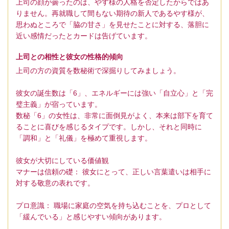
上司の顔が曇ったのは、やす様の人格を否定したからではあ
りません。再就職して間もない期待の新人であるやす様が、
思わぬところで「脇の甘さ」を見せたことに対する、落胆に
近い感情だったとカードは告げています。
上司との相性と彼女の性格的傾向
上司の方の資質を数秘術で深掘りしてみましょう。
彼女の誕生数は「6」、エネルギーには強い「自立心」と「完
璧主義」が宿っています。
数秘「6」の女性は、非常に面倒見がよく、本来は部下を育て
ることに喜びを感じるタイプです。しかし、それと同時に
「調和」と「礼儀」を極めて重視します。
彼女が大切にしている価値観
マナーは信頼の礎： 彼女にとって、正しい言葉遣いは相手に
対する敬意の表れです。
プロ意識： 職場に家庭の空気を持ち込むことを、プロとして
「緩んでいる」と感じやすい傾向があります。