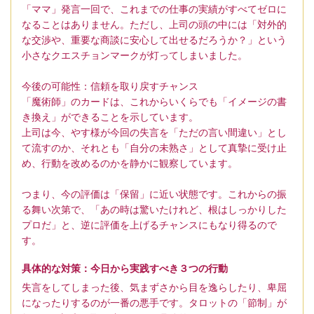
「ママ」発言一回で、これまでの仕事の実績がすべてゼロに
なることはありません。ただし、上司の頭の中には「対外的
な交渉や、重要な商談に安心して出せるだろうか？」という
小さなクエスチョンマークが灯ってしまいました。
今後の可能性：信頼を取り戻すチャンス
「魔術師」のカードは、これからいくらでも「イメージの書
き換え」ができることを示しています。
上司は今、やす様が今回の失言を「ただの言い間違い」とし
て流すのか、それとも「自分の未熟さ」として真摯に受け止
め、行動を改めるのかを静かに観察しています。
つまり、今の評価は「保留」に近い状態です。これからの振
る舞い次第で、「あの時は驚いたけれど、根はしっかりした
プロだ」と、逆に評価を上げるチャンスにもなり得るので
す。
具体的な対策：今日から実践すべき３つの行動
失言をしてしまった後、気まずさから目を逸らしたり、卑屈
になったりするのが一番の悪手です。タロットの「節制」が