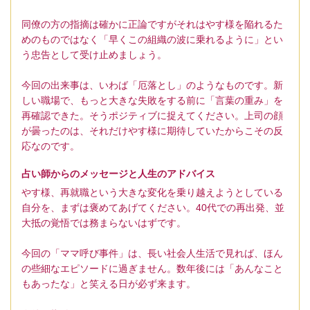
同僚の方の指摘は確かに正論ですがそれはやす様を陥れるた
めのものではなく「早くこの組織の波に乗れるように」とい
う忠告として受け止めましょう。
今回の出来事は、いわば「厄落とし」のようなものです。新
しい職場で、もっと大きな失敗をする前に「言葉の重み」を
再確認できた。そうポジティブに捉えてください。上司の顔
が曇ったのは、それだけやす様に期待していたからこその反
応なのです。
占い師からのメッセージと人生のアドバイス
やす様、再就職という大きな変化を乗り越えようとしている
自分を、まずは褒めてあげてください。40代での再出発、並
大抵の覚悟では務まらないはずです。
今回の「ママ呼び事件」は、長い社会人生活で見れば、ほん
の些細なエピソードに過ぎません。数年後には「あんなこと
もあったな」と笑える日が必ず来ます。